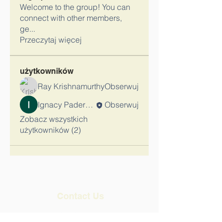
Welcome to the group! You can
connect with other members,
ge
...
Przeczytaj więcej
użytkowników
Ray Krishnamurthy
Obserwuj
Ignacy Paderewski_Admin
Obserwuj
Zobacz wszystkich
użytkowników (2)
Contact Us
Tel:‪(847)
580-3917