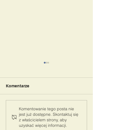
Komentarze
BAL PRZEDSZKOLAKA
Pasowanie na 
Komentowanie tego posta nie
jest już dostępne. Skontaktuj się
2025
Szkoły
z właścicielem strony, aby
uzyskać więcej informacji.