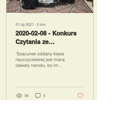
21 lip 2021
∙
2
min
2020-02-08 - Konkurs
Czytania ze
Zrozumieniem – “Dobra
“Szacunek oddany klasie
Pani”
nauczycielskiej jest miarą
oświaty narodu, bo im
więcej naród jest
oświecony, tym wyżej ceni
tych, którzy mu...
95
0
Contact Us