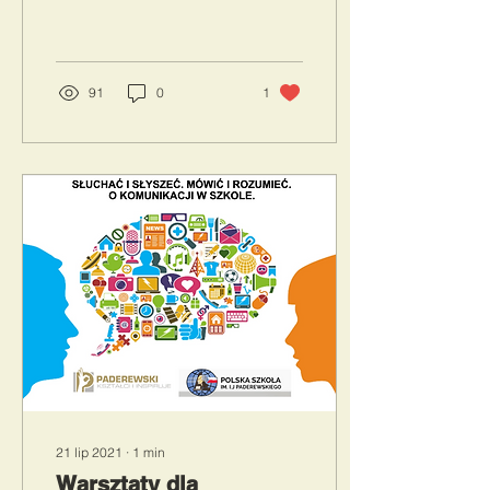
91
0
1
21 lip 2021
∙
1
min
Warsztaty dla