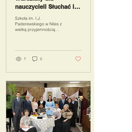
nauczycieli Słuchać i
słyszeć. Mówić i
Szkoła im. I.J.
rozumieć. O
Paderewskiego w Niles z
wielką przyjemnością
komunikacji w szkole.
zaprasza wszystkich
nauczycieli szkół
polonijnych na warsztaty
pt.: „Słuchać...
7
0