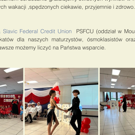
 wakacji ,spędzonych ciekawie, przyjemnie i zdrowo.
& Slavic Federal Credit Union
  PSFCU (oddział w Moun
ikatów dla naszych maturzystów, ósmoklasistów oraz
zawsze możemy liczyć na Państwa wsparcie. 