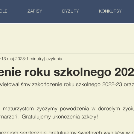
OLE
ZAPISY
DYŻURY
KONKURSY
13 maj 2023
1 minut(y) czytania
nie roku szkolnego 202
iętowaliśmy zakończenie roku szkolnego 2022-23 oraz 
maturzystom życzymy powodzenia w dorosłym życiu or
 marzeń.  Gratulujemy ukończenia szkoły! 
czniom serdecznie gratulujemy świetnych wyników w 