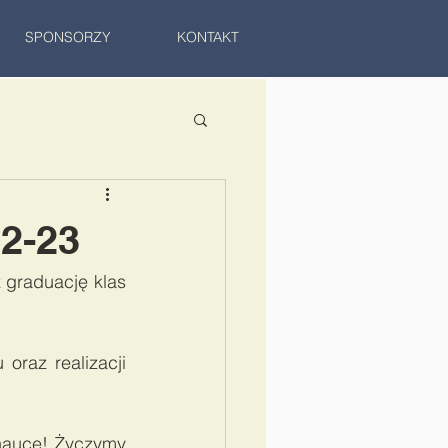
SPONSORZY
KONTAKT
2-23
graduację klas 
az realizacji 
nauce! Życzymy 