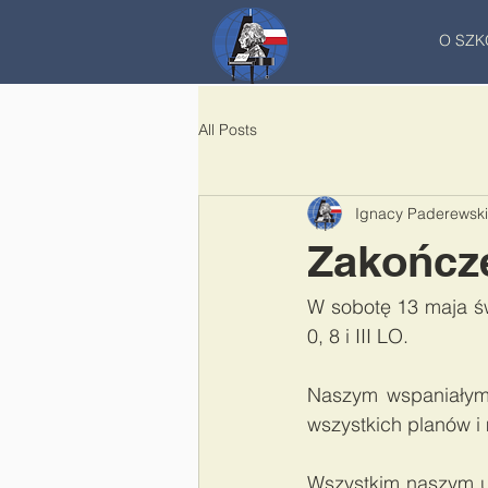
O SZK
All Posts
Ignacy Paderewski
Zakończe
W sobotę 13 maja św
0, 8 i III LO.  
Naszym wspaniałym 
wszystkich planów i
Wszystkim naszym u