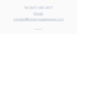
Tel:‪(847)
580-3917
Email:
kontakt@ignacypaderewski.org
Address
8149 Golf Road
Niles, IL 60714
Ignacy J. Paderewski Polish School
admits students of any race, color,
national and ethnic origin to all the
rights, privileges, programs, and
activities generally accorded or made
available to students at the school. It
does not discriminate on the basis of
race, color, national and ethnic origin