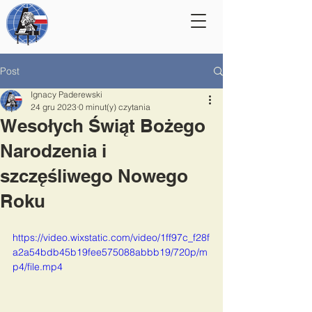
Post
Ignacy Paderewski
24 gru 2023
0 minut(y) czytania
Wesołych Świąt Bożego
Narodzenia i
szczęśliwego Nowego
Roku
https://video.wixstatic.com/video/1ff97c_f28f
a2a54bdb45b19fee575088abbb19/720p/m
p4/file.mp4