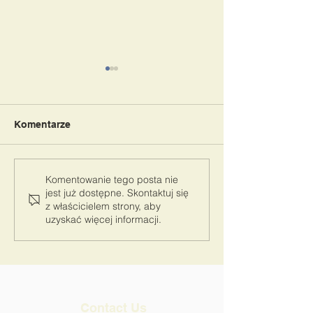
Komentarze
BAL PRZEDSZKOLAKA
Pasowanie na 
Komentowanie tego posta nie
jest już dostępne. Skontaktuj się
2025
Szkoły
z właścicielem strony, aby
uzyskać więcej informacji.
Contact Us