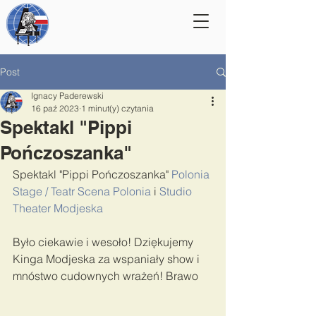
Post
Ignacy Paderewski
16 paź 2023
1 minut(y) czytania
Spektakl "Pippi
Pończoszanka"
Spektakl "Pippi Pończoszanka" 
Polonia 
Stage / Teatr Scena Polonia
 i 
Studio 
Theater Modjeska
Było ciekawie i wesoło! Dziękujemy 
Kinga Modjeska za wspaniały show i 
mnóstwo cudownych wrażeń! Brawo 