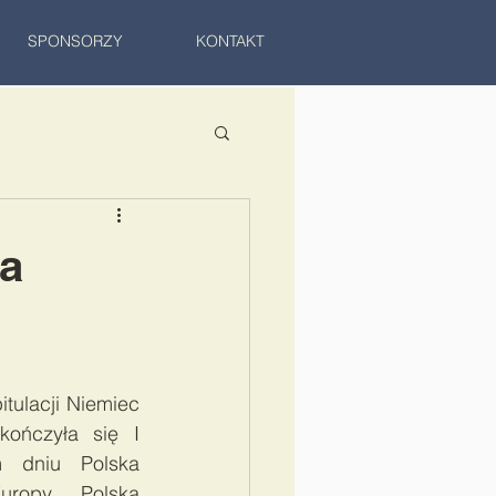
SPONSORZY
KONTAKT
ia
tulacji Niemiec 
ończyła się I 
 dniu Polska 
opy. Polska 