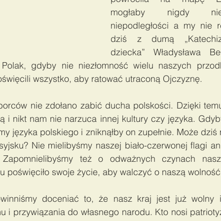
mogłaby nigdy nie
niepodległości a my nie r
dziś z dumą „Katechiz
dziecka” Władysława Beł
Polak, gdyby nie niezłomność wielu naszych przodk
święcili wszystko, aby ratować utraconą Ojczyznę. 
orców nie zdołano zabić ducha polskości. Dzięki tem
ą i nikt nam nie narzuca innej kultury czy języka. Gdy
my języka polskiego i zniknąłby on zupełnie. Może dziś
yjsku? Nie mielibyśmy naszej biało-czerwonej flagi ani
 Zapomnielibyśmy też o odważnych czynach naszy
lu poświęciło swoje życie, aby walczyć o naszą wolność
inniśmy doceniać to, że nasz kraj jest już wolny i
u i przywiązania do własnego narodu. Kto nosi patrioty