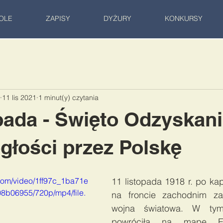
OLE
ZAPISY
DYŻURY
KONKURSY
11 lis 2021
1 minut(y) czytania
pada - Święto Odzyskan
głości przez Polskę
c.com/video/1ff97c_1ba71e
11 listopada 1918 r. po kapi
b06955/720p/mp4/file.
na froncie zachodnim zak
wojna światowa. W tym
powróciła na mapę Eur