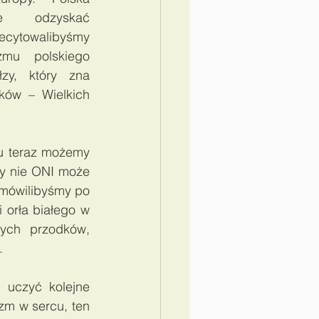
 odzyskać 
ecytowalibyśmy 
mu polskiego 
zy, który zna 
ów – Wielkich 
u teraz możemy 
by nie ONI może 
 mówilibyśmy po 
 orła białego w 
ch przodków, 
. 
 uczyć kolejne 
zm w sercu, ten 