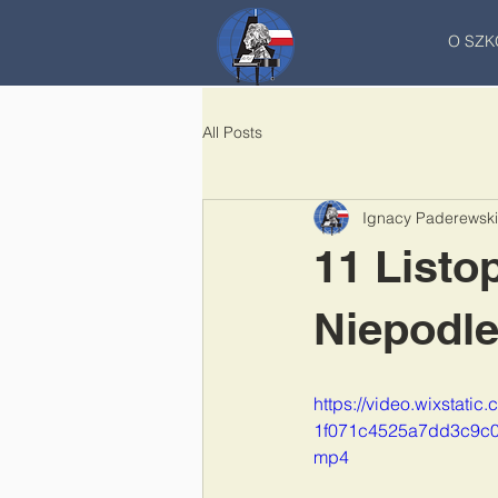
O SZK
All Posts
Ignacy Paderewski
11 Listo
Niepodle
https://video.wixstati
1f071c4525a7dd3c9c08
mp4