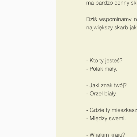
ma bardzo cenny sk
Dziś wspominamy na
największy skarb jak
- Kto ty jesteś? 
- Polak mały.  
- Jaki znak twój? 
- Orzeł biały.  
- Gdzie ty mieszkasz
- Między swemi.  
- W jakim kraju? 