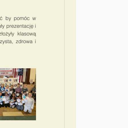
ić by pomóc w 
y prezentację i 
ożyły klasową 
ysta, zdrowa i 