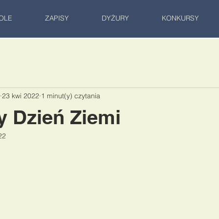
OLE
ZAPISY
DYŻURY
KONKURSY
23 kwi 2022
1 minut(y) czytania
 Dzień Ziemi
22